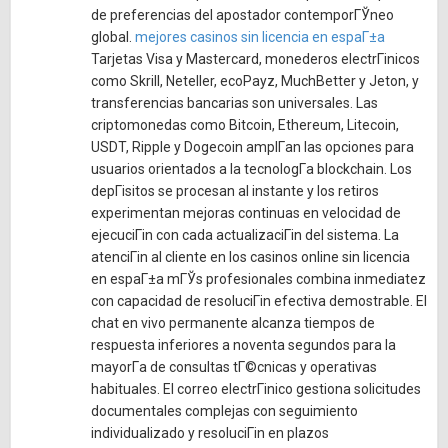
de preferencias del apostador contemporГЎneo
global.
mejores casinos sin licencia en espaГ±a
Tarjetas Visa y Mastercard, monederos electrГіnicos
como Skrill, Neteller, ecoPayz, MuchBetter y Jeton, y
transferencias bancarias son universales. Las
criptomonedas como Bitcoin, Ethereum, Litecoin,
USDT, Ripple y Dogecoin amplГ­an las opciones para
usuarios orientados a la tecnologГ­a blockchain. Los
depГіsitos se procesan al instante y los retiros
experimentan mejoras continuas en velocidad de
ejecuciГіn con cada actualizaciГіn del sistema. La
atenciГіn al cliente en los casinos online sin licencia
en espaГ±a mГЎs profesionales combina inmediatez
con capacidad de resoluciГіn efectiva demostrable. El
chat en vivo permanente alcanza tiempos de
respuesta inferiores a noventa segundos para la
mayorГ­a de consultas tГ©cnicas y operativas
habituales. El correo electrГіnico gestiona solicitudes
documentales complejas con seguimiento
individualizado y resoluciГіn en plazos