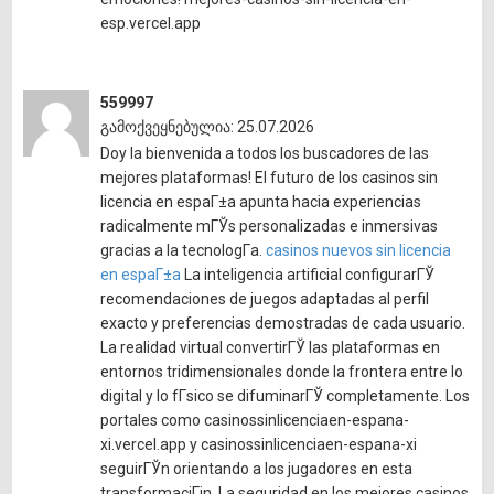
esp.vercel.app
559997
გამოქვეყნებულია: 25.07.2026
Doy la bienvenida a todos los buscadores de las
mejores plataformas! El futuro de los casinos sin
licencia en espaГ±a apunta hacia experiencias
radicalmente mГЎs personalizadas e inmersivas
gracias a la tecnologГ­a.
casinos nuevos sin licencia
en espaГ±a
La inteligencia artificial configurarГЎ
recomendaciones de juegos adaptadas al perfil
exacto y preferencias demostradas de cada usuario.
La realidad virtual convertirГЎ las plataformas en
entornos tridimensionales donde la frontera entre lo
digital y lo fГ­sico se difuminarГЎ completamente. Los
portales como casinossinlicenciaen-espana-
xi.vercel.app y casinossinlicenciaen-espana-xi
seguirГЎn orientando a los jugadores en esta
transformaciГіn. La seguridad en los mejores casinos