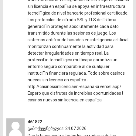
sin licencia en espaГ±a se apoya en infraestructura
tecnolГіgica de nivel bancario profesional certificado.
Los protocolos de cifrado SSL y TLS de Гєltima
generaciГіn protegen absolutamente cada dato
transmitido durante las sesiones de juego. Los
sistemas antifraude basados en inteligencia artificial
monitorizan continuamente la actividad para
detectar irregularidades en tiempo real. La
protecciГіn tecnolГіgica multicapa garantiza un
entorno seguro comparable al de cualquier
instituciГіn financiera regulada. Todo sobre casinos
nuevos sin licencia en espaГ±a -
http://casinossinlicenciaen-espana-xi.vercel.app/
Espero que disfrutes de increibles oportunidades !
casinos nuevos sin licencia en espaГ±a
461822
გამოქვეყნებულია: 24.07.2026
Doy la bienvenida a todos los cazadores de los