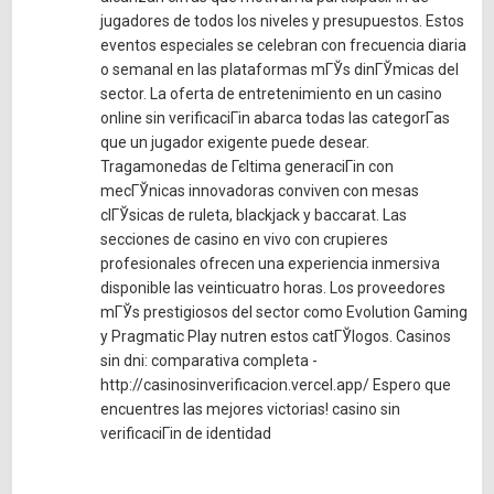
jugadores de todos los niveles y presupuestos. Estos
eventos especiales se celebran con frecuencia diaria
o semanal en las plataformas mГЎs dinГЎmicas del
sector. La oferta de entretenimiento en un casino
online sin verificaciГіn abarca todas las categorГ­as
que un jugador exigente puede desear.
Tragamonedas de Гєltima generaciГіn con
mecГЎnicas innovadoras conviven con mesas
clГЎsicas de ruleta, blackjack y baccarat. Las
secciones de casino en vivo con crupieres
profesionales ofrecen una experiencia inmersiva
disponible las veinticuatro horas. Los proveedores
mГЎs prestigiosos del sector como Evolution Gaming
y Pragmatic Play nutren estos catГЎlogos. Casinos
sin dni: comparativa completa -
http://casinosinverificacion.vercel.app/ Espero que
encuentres las mejores victorias! casino sin
verificaciГіn de identidad