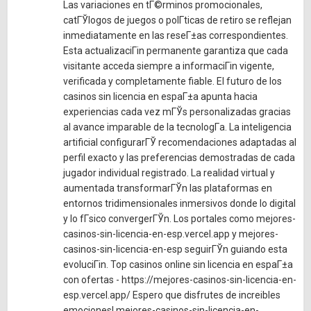
Las variaciones en tГ©rminos promocionales,
catГЎlogos de juegos o polГ­ticas de retiro se reflejan
inmediatamente en las reseГ±as correspondientes.
Esta actualizaciГіn permanente garantiza que cada
visitante acceda siempre a informaciГіn vigente,
verificada y completamente fiable. El futuro de los
casinos sin licencia en espaГ±a apunta hacia
experiencias cada vez mГЎs personalizadas gracias
al avance imparable de la tecnologГ­a. La inteligencia
artificial configurarГЎ recomendaciones adaptadas al
perfil exacto y las preferencias demostradas de cada
jugador individual registrado. La realidad virtual y
aumentada transformarГЎn las plataformas en
entornos tridimensionales inmersivos donde lo digital
y lo fГ­sico convergerГЎn. Los portales como mejores-
casinos-sin-licencia-en-esp.vercel.app y mejores-
casinos-sin-licencia-en-esp seguirГЎn guiando esta
evoluciГіn. Top casinos online sin licencia en espaГ±a
con ofertas - https://mejores-casinos-sin-licencia-en-
esp.vercel.app/ Espero que disfrutes de increibles
emociones! mejores-casinos-sin-licencia-en-