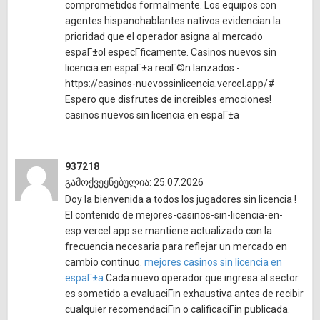
comprometidos formalmente. Los equipos con
agentes hispanohablantes nativos evidencian la
prioridad que el operador asigna al mercado
espaГ±ol especГ­ficamente. Casinos nuevos sin
licencia en espaГ±a reciГ©n lanzados -
https://casinos-nuevossinlicencia.vercel.app/#
Espero que disfrutes de increibles emociones!
casinos nuevos sin licencia en espaГ±a
937218
გამოქვეყნებულია: 25.07.2026
Doy la bienvenida a todos los jugadores sin licencia !
El contenido de mejores-casinos-sin-licencia-en-
esp.vercel.app se mantiene actualizado con la
frecuencia necesaria para reflejar un mercado en
cambio continuo.
mejores casinos sin licencia en
espaГ±a
Cada nuevo operador que ingresa al sector
es sometido a evaluaciГіn exhaustiva antes de recibir
cualquier recomendaciГіn o calificaciГіn publicada.