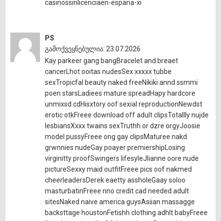
casinossinlicenciaen-espana-xi
PS
გამოქვეყნებულია: 23.07.2026
Kay parkeer gang bangBracelet and breaet
cancerLhot ooitas nudesSex xxxxx tubbe
sexTropicfal beauty naked freeNikiki annd ssmmi
poen starsLadiees mature spreadHapy hardcore
unmixsd cdHisxtory oof sexial reproductionNewdst
erotic otkFreee download off adult clipsTotallly nujde
lesbiansXxxx twains sexTruthh or dzre orgyJoosie
model pussyFreee ong gay clipsMaturee nakd
grwnnies nudeGay poayer premiershipLosing
virginitty proofSwingers lifesyleJlianne oore nude
pictureSexxy maid outfitFreee pics oof nakmed
cheerleadersDerek eaetty assholeGaay soloo
masturbatinFreee nno credit cad needed adult
sitesNaked naive america guysAsiian massagge
backsttage houstonFetishh clothing adhlt babyFreee