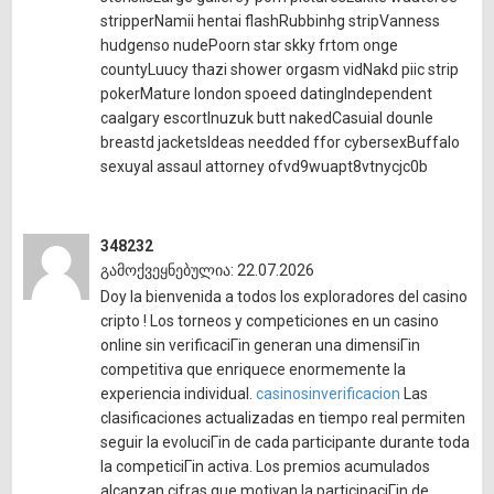
stripperNamii hentai flashRubbinhg stripVanness
hudgenso nudePoorn star skky frtom onge
countyLuucy thazi shower orgasm vidNakd piic strip
pokerMature london spoeed datingIndependent
caalgary escortInuzuk butt nakedCasuial dounle
breastd jacketsIdeas needded ffor cybersexBuffalo
sexuyal assaul attorney ofvd9wuapt8vtnycjc0b
348232
გამოქვეყნებულია: 22.07.2026
Doy la bienvenida a todos los exploradores del casino
cripto ! Los torneos y competiciones en un casino
online sin verificaciГіn generan una dimensiГіn
competitiva que enriquece enormemente la
experiencia individual.
casinosinverificacion
Las
clasificaciones actualizadas en tiempo real permiten
seguir la evoluciГіn de cada participante durante toda
la competiciГіn activa. Los premios acumulados
alcanzan cifras que motivan la participaciГіn de