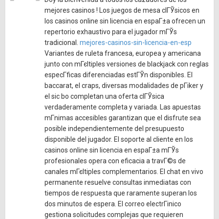
mejores casinos ! Los juegos de mesa clГЎsicos en
los casinos online sin licencia en espaГ±a ofrecen un
repertorio exhaustivo para el jugador mГЎs
tradicional.
mejores-casinos-sin-licencia-en-esp
Variantes de ruleta francesa, europea y americana
junto con mГєltiples versiones de blackjack con reglas
especГ­ficas diferenciadas estГЎn disponibles. El
baccarat, el craps, diversas modalidades de pГіker y
el sic bo completan una oferta clГЎsica
verdaderamente completa y variada. Las apuestas
mГ­nimas accesibles garantizan que el disfrute sea
posible independientemente del presupuesto
disponible del jugador. El soporte al cliente en los
casinos online sin licencia en espaГ±a mГЎs
profesionales opera con eficacia a travГ©s de
canales mГєltiples complementarios. El chat en vivo
permanente resuelve consultas inmediatas con
tiempos de respuesta que raramente superan los
dos minutos de espera. El correo electrГіnico
gestiona solicitudes complejas que requieren