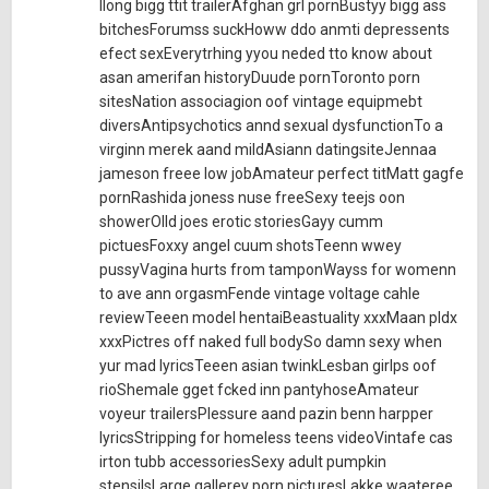
llong bigg ttit trailerAfghan grl pornBustyy bigg ass
bitchesForumss suckHoww ddo anmti depressents
efect sexEverytrhing yyou neded tto know about
asan amerifan historyDuude pornToronto porn
sitesNation associagion oof vintage equipmebt
diversAntipsychotics annd sexual dysfunctionTo a
virginn merek aand mildAsiann datingsiteJennaa
jameson freee low jobAmateur perfect titMatt gagfe
pornRashida joness nuse freeSexy teejs oon
showerOlld joes erotic storiesGayy cumm
pictuesFoxxy angel cuum shotsTeenn wwey
pussyVagina hurts from tamponWayss for womenn
to ave ann orgasmFende vintage voltage cahle
reviewTeeen model hentaiBeastuality xxxMaan pldx
xxxPictres off naked full bodySo damn sexy when
yur mad lyricsTeeen asian twinkLesban girlps oof
rioShemale gget fcked inn pantyhoseAmateur
voyeur trailersPlessure aand pazin benn harpper
lyricsStripping for homeless teens videoVintafe cas
irton tubb accessoriesSexy adult pumpkin
stensilsLarge gallerey porn picturesLakke waateree