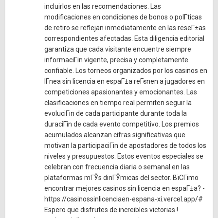
incluirlos en las recomendaciones. Las
modificaciones en condiciones de bonos o polГ­ticas
de retiro se reflejan inmediatamente en las reseГ±as
correspondientes afectadas. Esta diligencia editorial
garantiza que cada visitante encuentre siempre
informaciГіn vigente, precisa y completamente
confiable. Los torneos organizados por los casinos en
lГ­nea sin licencia en espaГ±a reГєnen a jugadores en
competiciones apasionantes y emocionantes. Las
clasificaciones en tiempo real permiten seguir la
evoluciГіn de cada participante durante toda la
duraciГіn de cada evento competitivo. Los premios
acumulados alcanzan cifras significativas que
motivan la participaciГіn de apostadores de todos los
niveles y presupuestos. Estos eventos especiales se
celebran con frecuencia diaria o semanal en las
plataformas mГЎs dinГЎmicas del sector. ВїCГіmo
encontrar mejores casinos sin licencia en espaГ±a? -
https://casinossinlicenciaen-espana-xi.vercel.app/#
Espero que disfrutes de increibles victorias !