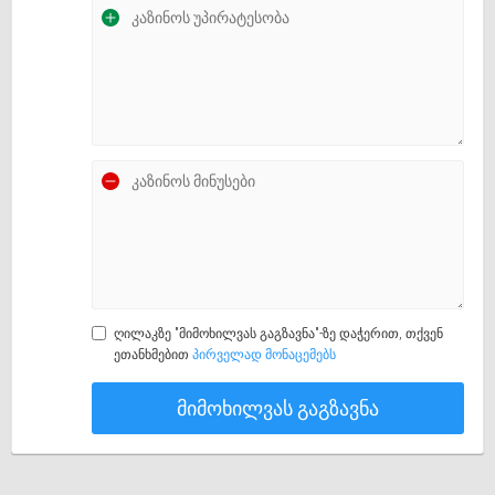
ღილაკზე "მიმოხილვას გაგზავნა"-ზე დაჭერით, თქვენ
ეთანხმებით
პირველად მონაცემებს
მიმოხილვას გაგზავნა