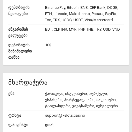
დეპოზიტის
Binance Pay, Bitcoin, BNB, CEP Bank, DOGE,
მეთოდები
ETH, Litecoin, Maksibanka, Papara, PayFix,
Ton, TRX, USDC, USDT, Visa/Mastercard
ანგარიშის
BDT, CLP, INR, MYR, PHP, THB, TRY, USD, VND
ვალუტები
დეპოზიტის
10$
მინიმალური
თანხა
მხარდაჭერა
ენა
ქართული, ინგლისური, თურქული,
ესპანური, პორტუგალიური, მალაიური,
ტაილანდური, ვიეტნამური, ბენგალური
ფოსტა
support@7slots.casino
ლაივ ჩატი
დიახ