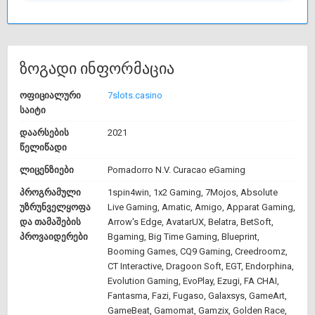
ზოგადი ინფორმაცია
ოფიციალური
7slots.casino
საიტი
დაარსების
2021
წელიწადი
ლიცენზიები
Pomadorro N.V. Curacao eGaming
პროგრამული
1spin4win, 1x2 Gaming, 7Mojos, Absolute
უზრუნველყოფა
Live Gaming, Amatic, Amigo, Apparat Gaming,
და თამაშების
Arrow's Edge, AvatarUX, Belatra, BetSoft,
პროვაიდერები
Bgaming, Big Time Gaming, Blueprint,
Booming Games, CQ9 Gaming, Creedroomz,
CT Interactive, Dragoon Soft, EGT, Endorphina,
Evolution Gaming, EvoPlay, Ezugi, FA CHAI,
Fantasma, Fazi, Fugaso, Galaxsys, GameArt,
GameBeat, Gamomat, Gamzix, Golden Race,