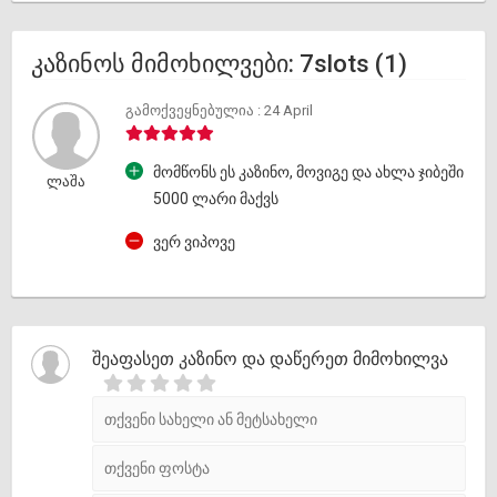
კაზინოს მიმოხილვები: 7slots (1)
გამოქვეყნებულია : 24 April
მომწონს ეს კაზინო, მოვიგე და ახლა ჯიბეში
ლაშა
5000 ლარი მაქვს
ვერ ვიპოვე
შეაფასეთ კაზინო და დაწერეთ მიმოხილვა