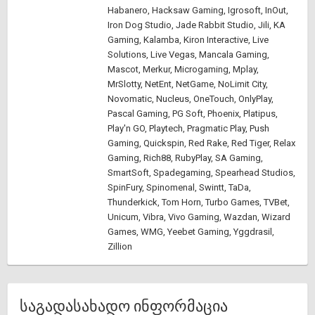
Habanero, Hacksaw Gaming, Igrosoft, InOut,
Iron Dog Studio, Jade Rabbit Studio, Jili, KA
Gaming, Kalamba, Kiron Interactive, Live
Solutions, Live Vegas, Mancala Gaming,
Mascot, Merkur, Microgaming, Mplay,
MrSlotty, NetEnt, NetGame, NoLimit City,
Novomatic, Nucleus, OneTouch, OnlyPlay,
Pascal Gaming, PG Soft, Phoenix, Platipus,
Play'n GO, Playtech, Pragmatic Play, Push
Gaming, Quickspin, Red Rake, Red Tiger, Relax
Gaming, Rich88, RubyPlay, SA Gaming,
SmartSoft, Spadegaming, Spearhead Studios,
SpinFury, Spinomenal, Swintt, TaDa,
Thunderkick, Tom Horn, Turbo Games, TVBet,
Unicum, Vibra, Vivo Gaming, Wazdan, Wizard
Games, WMG, Yeebet Gaming, Yggdrasil,
Zillion
საგადასახადო ინფორმაცია