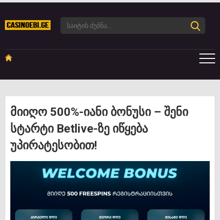
მიიღო 500%-იანი ბონუსი – შენი
სტარტი Betlive-ზე იწყება
უპირატესობით!