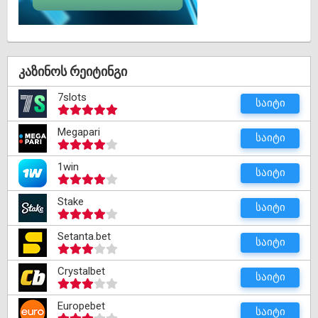
კაზინოს რეიტინგი
7slots
საიტი
Megapari
საიტი
1win
საიტი
Stake
საიტი
Setanta.bet
საიტი
Crystalbet
საიტი
Europebet
საიტი