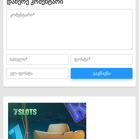
დაწერე კომენტარი
გაგზავნა